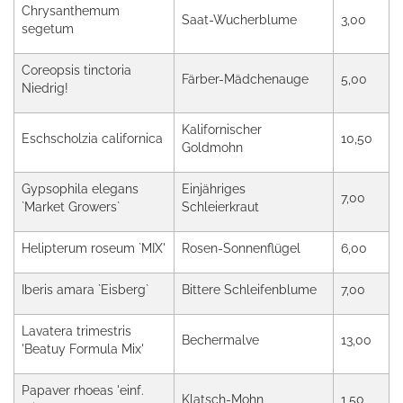
Chrysanthemum
Saat-Wucherblume
3,00
segetum
Coreopsis tinctoria
Färber-Mädchenauge
5,00
Niedrig!
Kalifornischer
Eschscholzia californica
10,50
Goldmohn
Gypsophila elegans
Einjähriges
7,00
`Market Growers`
Schleierkraut
Helipterum roseum `MIX'
Rosen-Sonnenflügel
6,00
Iberis amara `Eisberg`
Bittere Schleifenblume
7,00
Lavatera trimestris
Bechermalve
13,00
'Beatuy Formula Mix'
Papaver rhoeas 'einf.
Klatsch-Mohn
1,50