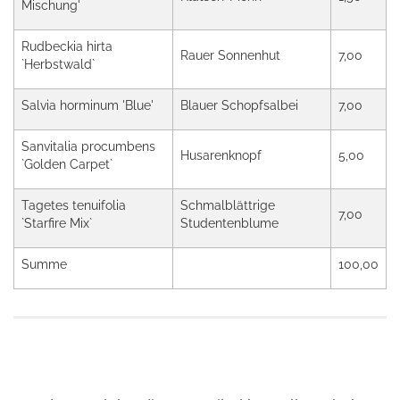
Mischung'
Rudbeckia hirta
Rauer Sonnenhut
7,00
`Herbstwald`
Salvia horminum 'Blue'
Blauer Schopfsalbei
7,00
Sanvitalia procumbens
Husarenknopf
5,00
`Golden Carpet`
Tagetes tenuifolia
Schmalblättrige
7,00
`Starfire Mix`
Studentenblume
Summe
100,00