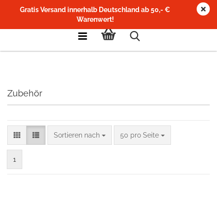
Gratis Versand innerhalb Deutschland ab 50,- €
Warenwert!
Zubehör
Sortieren nach
pro Seite
Sortieren nach
50 pro Seite
1