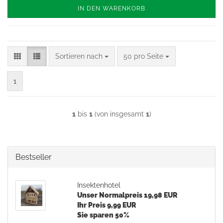
IN DEN WARENKORB
Sortieren nach
pro Seite
Sortieren nach
50 pro Seite
1
1
bis
1
(von insgesamt
1
)
Bestseller
Insektenhotel
Unser Normalpreis 19,98 EUR
Ihr Preis 9,99 EUR
Sie sparen 50%