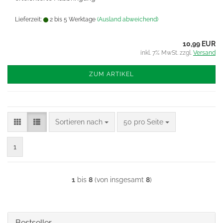
Lieferzeit:
2 bis 5 Werktage
(Ausland abweichend)
10,99 EUR
inkl. 7% MwSt. zzgl.
Versand
ZUM ARTIKEL
Sortieren nach
pro Seite
Sortieren nach
50 pro Seite
1
1
bis
8
(von insgesamt
8
)
Bestseller