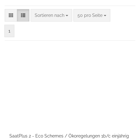
Sortieren nach
pro Seite
Sortieren nach
50 pro Seite
1
SaatPlus 2 - Eco Schemes / Ökoregelungen 1b/c einjährig