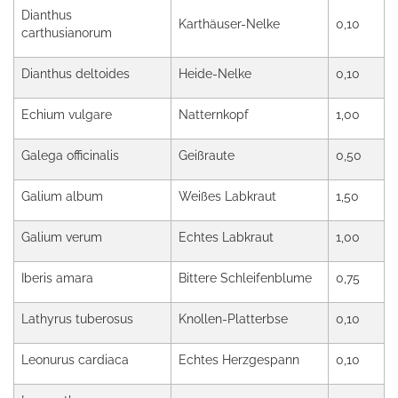
Dianthus
Karthäuser-Nelke
0,10
carthusianorum
Dianthus deltoides
Heide-Nelke
0,10
Echium vulgare
Natternkopf
1,00
Galega officinalis
Geißraute
0,50
Galium album
Weißes Labkraut
1,50
Galium verum
Echtes Labkraut
1,00
Iberis amara
Bittere Schleifenblume
0,75
Lathyrus tuberosus
Knollen-Platterbse
0,10
Leonurus cardiaca
Echtes Herzgespann
0,10