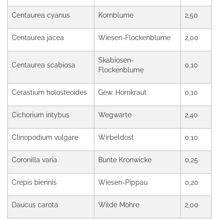
Centaurea cyanus
Kornblume
2,50
Centaurea jacea
Wiesen-Flockenblume
2,00
Skabiosen-
Centaurea scabiosa
0,10
Flockenblume
Cerastium holosteoides
Gew. Hornkraut
0,10
Cichorium intybus
Wegwarte
2,40
Clinopodium vulgare
Wirbeldost
0,10
Coronilla varia
Bunte Kronwicke
0,25
Crepis biennis
Wiesen-Pippau
0,20
Daucus carota
Wilde Möhre
2,00