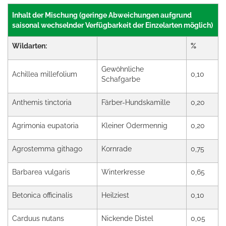
Inhalt der Mischung (geringe Abweichungen aufgrund
saisonal wechselnder Verfügbarkeit der Einzelarten möglich)
Wildarten:
%
Gewöhnliche
Achillea millefolium
0,10
Schafgarbe
Anthemis tinctoria
Färber-Hundskamille
0,20
Agrimonia eupatoria
Kleiner Odermennig
0,20
Agrostemma githago
Kornrade
0,75
Barbarea vulgaris
Winterkresse
0,65
Betonica officinalis
Heilziest
0,10
Carduus nutans
Nickende Distel
0,05