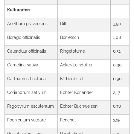
Kulturarten:
Anethum graveolens
Dill
3,90
Borago officinalis
Borretsch
1,08
Calendula officinalis
Ringelblume
6,51
Camelina sativa
Acker-Leindotter
0,90
Carthamus tinctoria
Färberdistel
0,90
Coriandrum sativum
Echter Koriander
2,17
Fagopyrum esculentum
Echter Buchweizen
6,78
Foeniculum vulgare
Fenchel
3,25
Guizotia abyssinica
Ramtillkraut
1,35