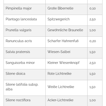
Pimpinella major
Große Bibernelle
0,10
Plantago lanceolata
Spitzwegerich
2,50
Prunella vulgaris
Gewöhnliche Braunelle
1,00
Ranunculus acris
Scharfer Hahnenfuß
0,20
Salvia pratensis
Wiesen-Salbei
1,50
Sanguisorba minor
Kleiner Wiesenknopf
2,50
Silene dioica
Rote Lichtnelke
1,50
Silene latifolia subsp.
Weiße Lichtnelke
1,50
alba
Silene noctiflora
Acker-Lichtnelke
1,00