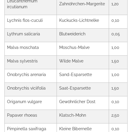
Leucanthemum
Zahnöhrchen-Margerite
1,20
ircutianum
Lychnis flos-cuculi
Kuckucks-Lichtnelke
0,10
Lythrum salicaria
Blutweiderich
0,05
Malva moschata
Moschus-Malve
1,00
Malva sylvestris
Wilde Malve
1,50
Onobrychis arenaria
Sand-Esparsette
1,00
Onobrychis viciifolia
Saat-Esparsette
1,50
Origanum vulgare
Gewöhnlicher Dost
0,10
Papaver rhoeas
Klatsch-Mohn
2,50
Pimpinella saxifraga
Kleine Bibernelle
0,10