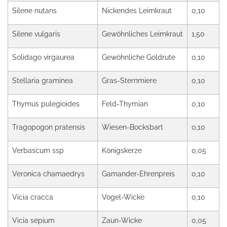
Silene nutans
Nickendes Leimkraut
0,10
Silene vulgaris
Gewöhnliches Leimkraut
1,50
Solidago virgaurea
Gewöhnliche Goldrute
0,10
Stellaria graminea
Gras-Sternmiere
0,10
Thymus pulegioides
Feld-Thymian
0,10
Tragopogon pratensis
Wiesen-Bocksbart
0,10
Verbascum ssp
Königskerze
0,05
Veronica chamaedrys
Gamander-Ehrenpreis
0,10
Vicia cracca
Vogel-Wicke
0,10
Vicia sepium
Zaun-Wicke
0,05