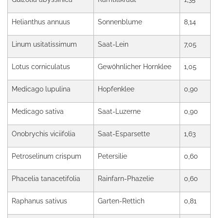
Helianthus annuus
Sonnenblume
8,14
Linum usitatissimum
Saat-Lein
7,05
Lotus corniculatus
Gewöhnlicher Hornklee
1,05
Medicago lupulina
Hopfenklee
0,90
Medicago sativa
Saat-Luzerne
0,90
Onobrychis viciifolia
Saat-Esparsette
1,63
Petroselinum crispum
Petersilie
0,60
Phacelia tanacetifolia
Rainfarn-Phazelie
0,60
Raphanus sativus
Garten-Rettich
0,81