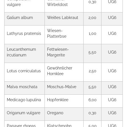
0,30
UG6
vulgare
Wirbeldost
Galium album
Weißes Labkraut
2,00
UG6
Wiesen-
Lathyrus pratensis
1,00
UG6
Platterbse
Leucanthemum
Fettwiesen-
5,50
UG6
ircutianum
Margerite
Gewöhnlicher
Lotus corniculatus
2,50
UG6
Hornklee
Malva moschata
Moschus-Malve
5,50
UG6
Medicago lupulina
Hopfenklee
6,00
UG6
Origanum vulgare
Oregano
0,30
UG6
Papaver rhoeas
Klatschmohn
5,00
UG6