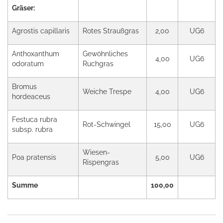
Gräser:
Agrostis capillaris
Rotes Straußgras
2,00
UG6
Anthoxanthum
Gewöhnliches
4,00
UG6
odoratum
Ruchgras
Bromus
Weiche Trespe
4,00
UG6
hordeaceus
Festuca rubra
Rot-Schwingel
15,00
UG6
subsp. rubra
Wiesen-
Poa pratensis
5,00
UG6
Rispengras
Summe
100,00