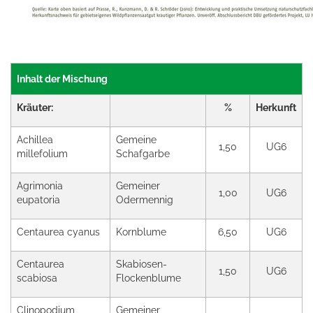
Inhalt der Mischung
Kräuter:
%
Herkunft
Achillea
Gemeine
1,50
UG6
millefolium
Schafgarbe
Agrimonia
Gemeiner
1,00
UG6
eupatoria
Odermennig
Centaurea cyanus
Kornblume
6,50
UG6
Centaurea
Skabiosen-
1,50
UG6
scabiosa
Flockenblume
Clinopodium
Gemeiner