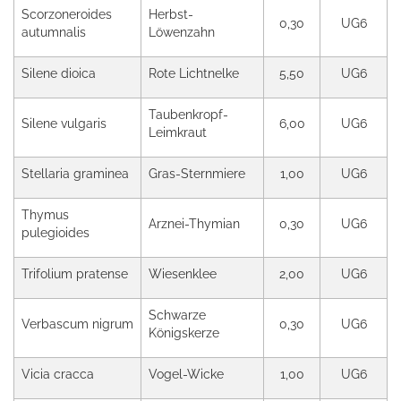
Scorzoneroides
Herbst-
0,30
UG6
autumnalis
Löwenzahn
Silene dioica
Rote Lichtnelke
5,50
UG6
Taubenkropf-
Silene vulgaris
6,00
UG6
Leimkraut
Stellaria graminea
Gras-Sternmiere
1,00
UG6
Thymus
Arznei-Thymian
0,30
UG6
pulegioides
Trifolium pratense
Wiesenklee
2,00
UG6
Schwarze
Verbascum nigrum
0,30
UG6
Königskerze
Vicia cracca
Vogel-Wicke
1,00
UG6