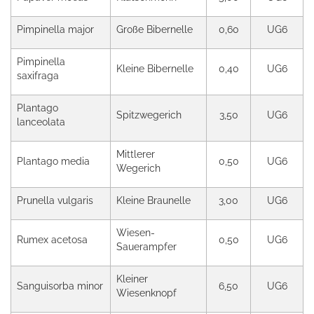
Pimpinella major
Große Bibernelle
0,60
UG6
Pimpinella
Kleine Bibernelle
0,40
UG6
saxifraga
Plantago
Spitzwegerich
3,50
UG6
lanceolata
Mittlerer
Plantago media
0,50
UG6
Wegerich
Prunella vulgaris
Kleine Braunelle
3,00
UG6
Wiesen-
Rumex acetosa
0,50
UG6
Sauerampfer
Kleiner
Sanguisorba minor
6,50
UG6
Wiesenknopf