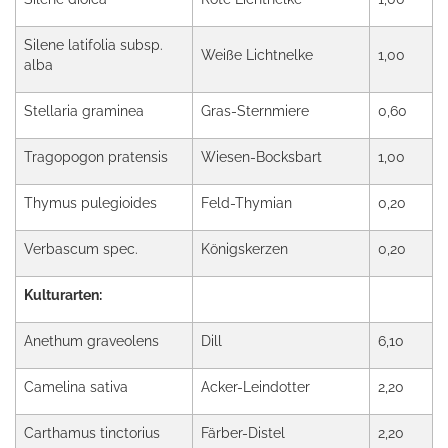
Silene latifolia subsp.
Weiße Lichtnelke
1,00
alba
Stellaria graminea
Gras-Sternmiere
0,60
Tragopogon pratensis
Wiesen-Bocksbart
1,00
Thymus pulegioides
Feld-Thymian
0,20
Verbascum spec.
Königskerzen
0,20
Kulturarten:
Anethum graveolens
Dill
6,10
Camelina sativa
Acker-Leindotter
2,20
Carthamus tinctorius
Färber-Distel
2,20