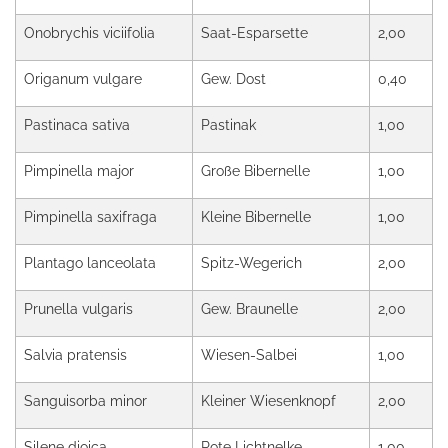
Onobrychis viciifolia
Saat-Esparsette
2,00
Origanum vulgare
Gew. Dost
0,40
Pastinaca sativa
Pastinak
1,00
Pimpinella major
Große Bibernelle
1,00
Pimpinella saxifraga
Kleine Bibernelle
1,00
Plantago lanceolata
Spitz-Wegerich
2,00
Prunella vulgaris
Gew. Braunelle
2,00
Salvia pratensis
Wiesen-Salbei
1,00
Sanguisorba minor
Kleiner Wiesenknopf
2,00
Silene dioica
Rote Lichtnelke
1,00