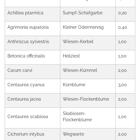
Achillea ptarmica
Sumpf-Schafgarbe
0,20
Agrimonia eupatoria
Kleiner Odermennig
0,40
Anthriscus sylvestris
Wiesen-Kerbel
1,00
Betonica officinalis
Heilziest
1,00
Carum carvi
Wiesen-Kümmel
2,00
Centaurea cyanus
Kornblume
3,00
Centaurea jacea
Wiesen-Flockenblume
2,00
Skabiosen-
Centaurea scabiosa
1,00
Flockenblume
Cichorium intybus
Wegwarte
2,00