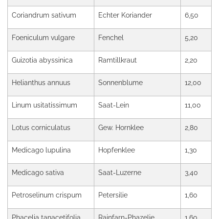
Coriandrum sativum
Echter Koriander
6,50
Foeniculum vulgare
Fenchel
5,20
Guizotia abyssinica
Ramtillkraut
2,20
Helianthus annuus
Sonnenblume
12,00
Linum usitatissimum
Saat-Lein
11,00
Lotus corniculatus
Gew. Hornklee
2,80
Medicago lupulina
Hopfenklee
1,30
Medicago sativa
Saat-Luzerne
3,40
Petroselinum crispum
Petersilie
1,60
Phacelia tanacetifolia
Rainfarn-Phazelie
1,60