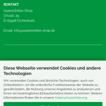
KONTAKT
SaatenZeller-Shop
Ortsstr. 25
D-63928 Eichenbühl
Email: info@saatenzeller-shop.de
PARTNERLINKS
Diese Webseite verwendet Cookies und andere
Technologien
Saaten Zeller
Wir verwenden Cookies und ähnliche Technologien, auch von
SaatProfi24
Drittanbietern, um die ordentliche Funktionsweise der Website zu
gewährleisten, die Nutzung unseres Angebotes zu analysieren und
Ihnen ein bestmögliches Einkaufserlebnis bieten zu können. Weitere
EleganSaat
Informationen finden Sie in unserer
Datenschutzerklärung
.