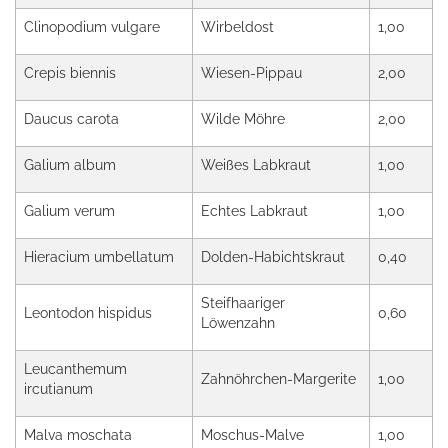
Clinopodium vulgare
Wirbeldost
1,00
Crepis biennis
Wiesen-Pippau
2,00
Daucus carota
Wilde Möhre
2,00
Galium album
Weißes Labkraut
1,00
Galium verum
Echtes Labkraut
1,00
Hieracium umbellatum
Dolden-Habichtskraut
0,40
Steifhaariger
Leontodon hispidus
0,60
Löwenzahn
Leucanthemum
Zahnöhrchen-Margerite
1,00
ircutianum
Malva moschata
Moschus-Malve
1,00