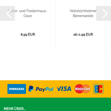
Falter- und Fledermaus-
Veitshöchheimer
Oase
Bienenweide
8,99 EUR
ab 0,99 EUR
MEHR ÜBER...