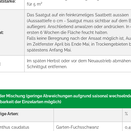
tstärke:
für 5 m²
Das Saatgut auf ein feinkrümeliges Saatbett aussäen
(Aussaattiefe 0 cm - Saatgut muss sichtbar auf dem 
aufliegen). Anschließend anwalzen oder andrücken. In
t:
ersten 6 Wochen die Fläche feucht halten.
Falls keine Beregnung nach der Ansaat möglich ist, Au
im Zeitfenster April bis Ende Mai, in Trockengebieten b
spätestens Anfang Mai.
Im späten Herbst oder vor dem Neuaustrieb abmähen
:
Schnittgut entfernen.
 der Mischung (geringe Abweichungen aufgrund saisonal wechselnd
barkeit der Einzelarten möglich)
ige Arten:
%
nthus caudatus
Garten-Fuchsschwanz
0,4