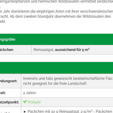
erngartenpflanzen und heimischen Wildstauden vermittelt ländliche
.
n Jahr dominieren die einjährigen Arten mit ihrer verschwenderische
racht. Ab dem zweiten Standjahr übernehmen die Wildstauden den
ekt.
ngsgröße
äckchen
Reinsaatgut,
ausreichend für 5 m²
Innerorts und falls gewünscht landwirtschaftliche Fläc
ndungsort:
nicht geeignet für die freie Landschaft
eit:
2 Jahre+
tzeitpunkt:
Frühjahr
► Päckchen mit 10 g Reinsaatgut: 2 g/m² - Päckchen 