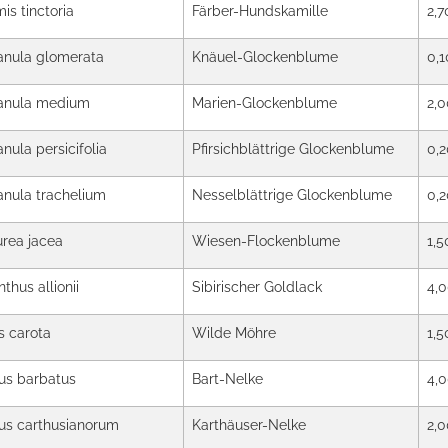
is tinctoria
Färber-Hundskamille
2,7
nula glomerata
Knäuel-Glockenblume
0,1
nula medium
Marien-Glockenblume
2,0
ula persicifolia
Pfirsichblättrige Glockenblume
0,2
nula trachelium
Nesselblättrige Glockenblume
0,2
rea jacea
Wiesen-Flockenblume
1,5
thus allionii
Sibirischer Goldlack
4,
 carota
Wilde Möhre
1,5
us barbatus
Bart-Nelke
4,
us carthusianorum
Karthäuser-Nelke
2,0