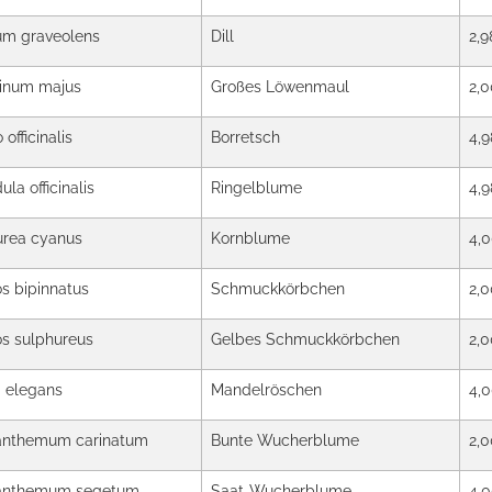
um graveolens
Dill
2,9
hinum majus
Großes Löwenmaul
2,0
officinalis
Borretsch
4,9
la officinalis
Ringelblume
4,9
urea cyanus
Kornblume
4,
 bipinnatus
Schmuckkörbchen
2,0
s sulphureus
Gelbes Schmuckkörbchen
2,0
a elegans
Mandelröschen
4,
anthemum carinatum
Bunte Wucherblume
2,0
anthemum segetum
Saat-Wucherblume
4,