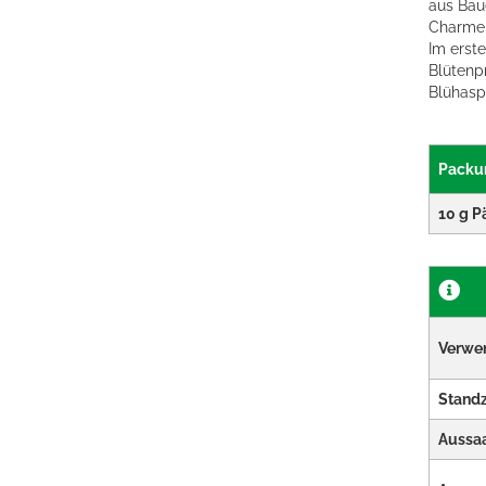
aus Bau
Charme
Im erste
Blütenp
Blühasp
Packu
10 g P
Verwe
Standz
Aussaa