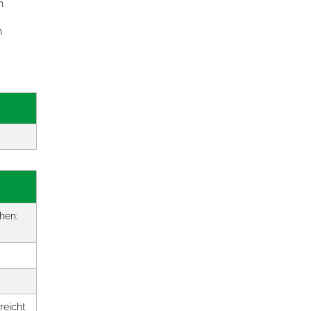
n
n
hen;
reicht