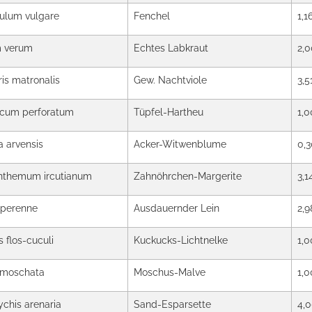
ulum vulgare
Fenchel
1,1
m verum
Echtes Labkraut
2,0
is matronalis
Gew. Nachtviole
3,5
icum perforatum
Tüpfel-Hartheu
1,0
a arvensis
Acker-Witwenblume
0,3
nthemum ircutianum
Zahnöhrchen-Margerite
3,1
 perenne
Ausdauernder Lein
2,9
s flos-cuculi
Kuckucks-Lichtnelke
1,0
 moschata
Moschus-Malve
1,0
chis arenaria
Sand-Esparsette
4,