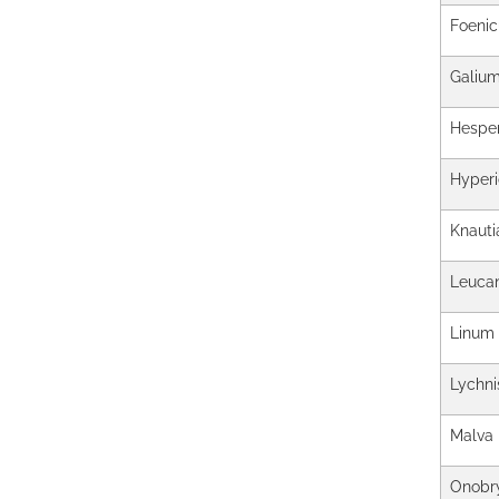
Foenic
Galiu
Hesper
Hyper
Knauti
Leuca
Linum
Lychni
Malva
Onobry