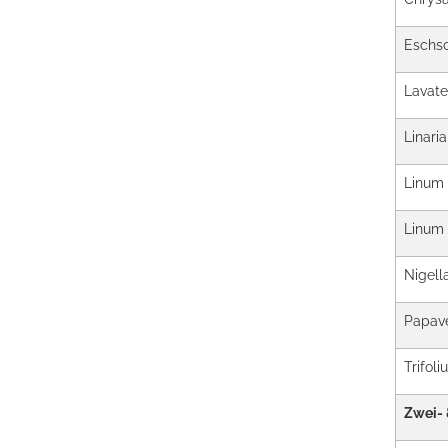
Eschsc
Lavate
Linari
Linum 
Linum 
Nigel
Papave
Trifol
Zwei- 