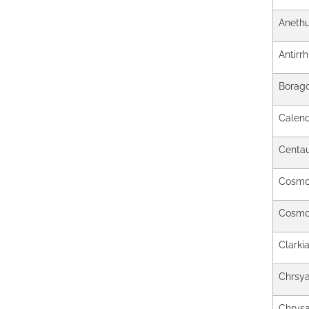
Aneth
Antirr
Borago 
Calendu
Centa
Cosmos
Cosmo
Clarki
Chrsy
Chrys