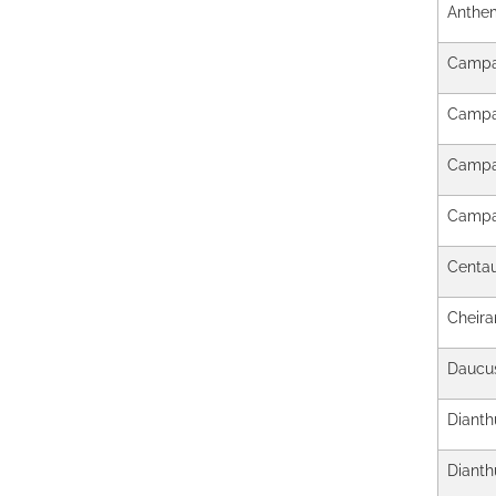
Anthem
Campa
Campa
Campan
Campa
Centau
Cheiran
Daucus
Dianth
Dianth