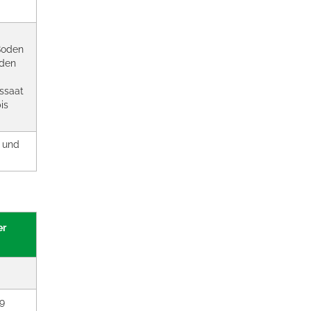
Boden
 den
ssaat
is
 und
er
9