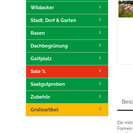
Wildacker
Stadt, Dorf & Garten
Rasen
Dachbegrünung
Golfplatz
Sale %
Saatgutproben
Zubehör
Bes
Gratisartikel
Die mit
Formen 