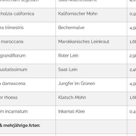
holzia californica
Kalifornischer Mohn
0,9
ra trimestris
Bechermalve
4,9
a maroccana
Marokkanisches Leinkraut
1,6
grandiflorum
Roter Lein
2,9
usitatissimum
Saat-Lein
2,4
la damascena
Jungfer im Grünen
4,9
r rhoeas
Klatsch-Mohn
1,6
ium incarnatum
Inkarnat-Klee
0,4
& mehrjährige Arten: