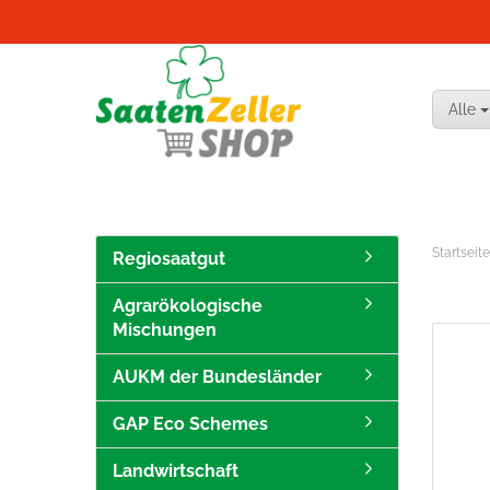
Alle
Startseite
Regiosaatgut
Agrarökologische
Mischungen
AUKM der Bundesländer
GAP Eco Schemes
Landwirtschaft