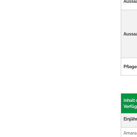
Aussaa
Aussaa
Pflege
Inhalt
Verfüg
Einjähr
Amara