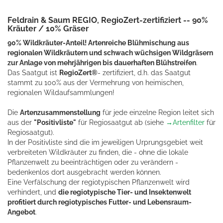
Feldrain & Saum REGIO, RegioZert-zertifiziert -- 90%
Kräuter / 10% Gräser
90% Wildkräuter-Anteil! Artenreiche Blühmischung aus
regionalen Wildkräutern und schwach wüchsigen Wildgräsern
zur Anlage von mehrjährigen bis dauerhaften Blühstreifen
.
Das Saatgut ist
RegioZert®
- zertifiziert, d.h. das Saatgut
stammt zu 100% aus der Vermehrung von heimischen,
regionalen Wildaufsammlungen!
Die
Artenzusammenstellung
für jede einzelne Region leitet sich
aus der
"Positivliste"
für Regiosaatgut ab (siehe
→Artenfilter
für
Regiosaatgut).
In der Positivliste sind die im jeweiligen Urprungsgebiet weit
verbreiteten Wildkräuter zu finden, die - ohne die lokale
Pflanzenwelt zu beeinträchtigen oder zu verändern -
bedenkenlos dort ausgebracht werden können.
Eine Verfälschung der regiotypischen Pflanzenwelt wird
verhindert, und
die regiotypische Tier- und Insektenwelt
profitiert durch regiotypisches Futter- und Lebensraum-
Angebot
.