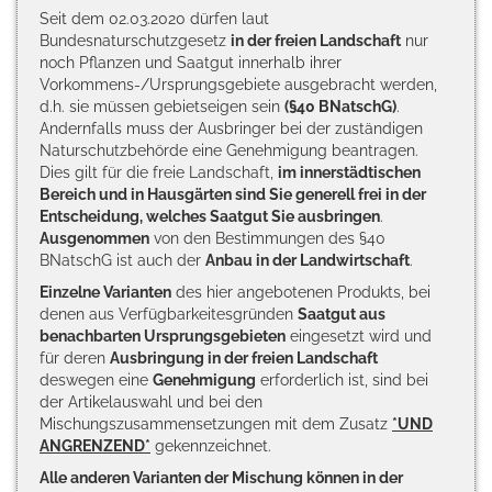
Seit dem 02.03.2020 dürfen laut
Bundesnaturschutzgesetz
in der freien Landschaft
nur
noch Pflanzen und Saatgut innerhalb ihrer
Vorkommens-/Ursprungsgebiete ausgebracht werden,
d.h. sie müssen gebietseigen sein
(§40 BNatschG)
.
Andernfalls muss der Ausbringer bei der zuständigen
Naturschutzbehörde eine Genehmigung beantragen.
Dies gilt für die freie Landschaft,
im innerstädtischen
Bereich und in Hausgärten sind Sie generell frei in der
Entscheidung, welches Saatgut Sie ausbringen
.
Ausgenommen
von den Bestimmungen des §40
BNatschG ist auch der
Anbau in der Landwirtschaft
.
Einzelne Varianten
des hier angebotenen Produkts, bei
denen aus Verfügbarkeitesgründen
Saatgut aus
benachbarten Ursprungsgebieten
eingesetzt wird und
für deren
Ausbringung in der freien Landschaft
deswegen eine
Genehmigung
erforderlich ist, sind bei
der Artikelauswahl und bei den
Mischungszusammensetzungen mit dem Zusatz
*UND
ANGRENZEND*
gekennzeichnet.
Alle anderen Varianten der Mischung können in der