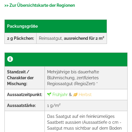
>> Zur Übersichtskarte der Regionen
Packungsgröße
2 g Päckchen:
Reinsaatgut,
ausreichend für 2 m²
Standzeit /
Mehrjährige bis dauerhafte
Charakter der
Blühmischung, zertfiziertes
Mischung:
Regiosaatgut (RegioZert) *
Aussaatzeitpunkt:
Frühjahr
&
Herbst
Aussaatstärke:
1 g/m²
Das Saatgut auf ein feinkrümeliges
Saatbett aussäen (Aussaattiefe 0 cm -
Saatgut muss sichtbar auf dem Boden